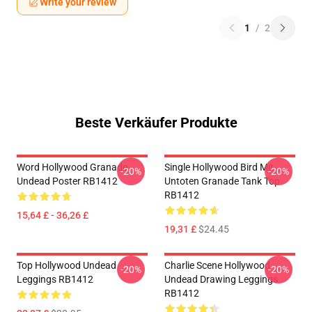
Write your review
1
/
2
Beste Verkäufer Produkte
Word Hollywood Granade
Single Hollywood Bird Mit
-20%
-20%
Undead Poster RB1412
Untoten Granade Tank Top
RB1412
15,64 £ - 36,26 £
19,31 £
$24.45
Top Hollywood Undead
Charlie Scene Hollywood
-20%
-20%
Leggings RB1412
Undead Drawing Leggings
RB1412