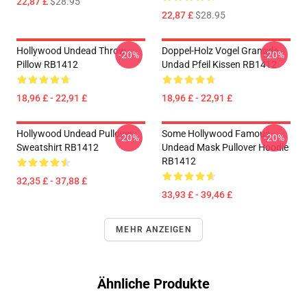
22,87 £
$28.95
22,87 £
$28.95
Hollywood Undead Throw
Doppel-Holz Vogel Granade
-20%
-20%
Pillow RB1412
Undad Pfeil Kissen RB1412
18,96 £ - 22,91 £
18,96 £ - 22,91 £
Hollywood Undead Pullover
Some Hollywood Famous
-20%
-20%
Sweatshirt RB1412
Undead Mask Pullover Hoodie
RB1412
32,35 £ - 37,88 £
33,93 £ - 39,46 £
MEHR ANZEIGEN
Ähnliche Produkte