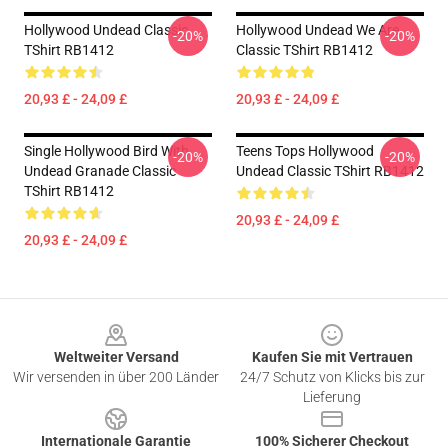
Hollywood Undead Classic
Hollywood Undead We Are
-20%
-20%
TShirt RB1412
Classic TShirt RB1412
20,93 £ - 24,09 £
20,93 £ - 24,09 £
Single Hollywood Bird With
Teens Tops Hollywood
-20%
-20%
Undead Granade Classic
Undead Classic TShirt RB1412
TShirt RB1412
20,93 £ - 24,09 £
20,93 £ - 24,09 £
Footer
Weltweiter Versand
Kaufen Sie mit Vertrauen
Wir versenden in über 200 Länder
24/7 Schutz von Klicks bis zur
Lieferung
Internationale Garantie
100% Sicherer Checkout