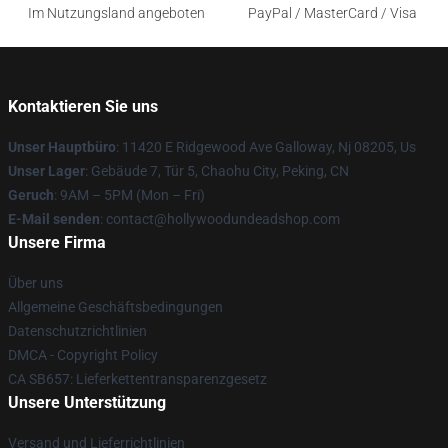
Im Nutzungsland angeboten
PayPal / MasterCard / Visa
Kontaktieren Sie uns
Unser Hauptbüro
: 11420 E Ridgewood Ave Galloway, Nj 08205, Us
Unser Lager
: Gebäude 7, Tür 5, Chaohu City, Peking, CN
Geruch
: 9AM – 5PM (Mon – Fri)
E-Mail senden
: contact@hollywoodundeadshop.com
Unsere Firma
Über uns
Allgemeine Geschäftsbedingungen
Datenschutzrichtlinien
DMCA - Copyright Policy
CA SB657: Lieferkettentransparenzgesetz
Unsere Unterstützung
Versand und Lieferrichtlinien