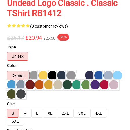
Undead Logo Classic . Classic
TShirt RB1412
(8 customer reviews)
£26.17
£20.94
-20%
$26.50
Type
Unisex
Color
Default
Size
S
M
L
XL
2XL
3XL
4XL
5XL