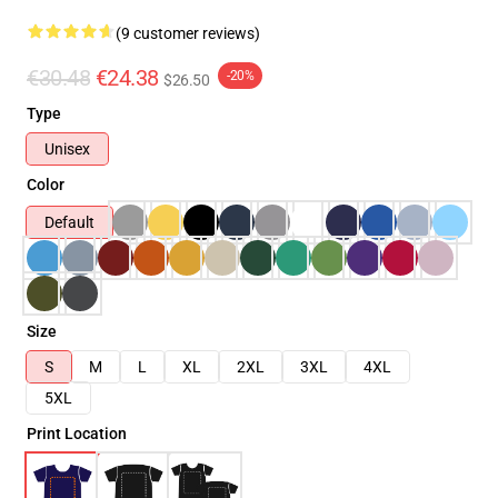
(9 customer reviews)
€30.48
€24.38
-20%
$26.50
Type
Unisex
Color
Default
Size
S
M
L
XL
2XL
3XL
4XL
5XL
Print Location