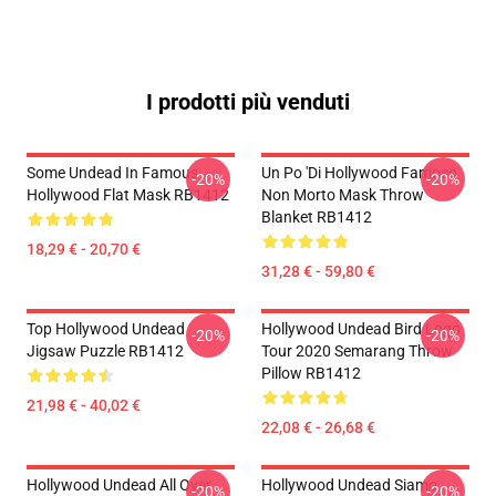
I prodotti più venduti
Some Undead In Famous
Un Po 'di Hollywood Famoso
-20%
-20%
Hollywood Flat Mask RB1412
Non Morto Mask Throw
Blanket RB1412
18,29 € - 20,70 €
31,28 € - 59,80 €
Top Hollywood Undead
Hollywood Undead Bird Logo
-20%
-20%
Jigsaw Puzzle RB1412
Tour 2020 Semarang Throw
Pillow RB1412
21,98 € - 40,02 €
22,08 € - 26,68 €
Hollywood Undead All Over
Hollywood Undead Siamo
-20%
-20%