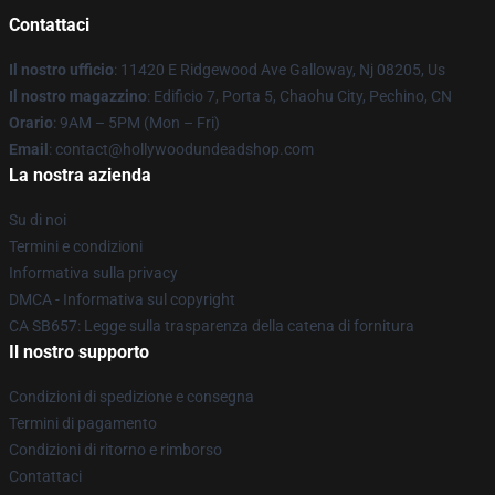
Contattaci
Il nostro ufficio
: 11420 E Ridgewood Ave Galloway, Nj 08205, Us
Il nostro magazzino
: Edificio 7, Porta 5, Chaohu City, Pechino, CN
Orario
: 9AM – 5PM (Mon – Fri)
Email
: contact@hollywoodundeadshop.com
La nostra azienda
Su di noi
Termini e condizioni
Informativa sulla privacy
DMCA - Informativa sul copyright
CA SB657: Legge sulla trasparenza della catena di fornitura
Il nostro supporto
Condizioni di spedizione e consegna
Termini di pagamento
Condizioni di ritorno e rimborso
Contattaci