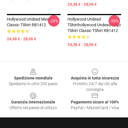
24,38 € - 28,06 €
Hollywood Undead Masks
Hollywood Undead
-20%
-20%
Classic TShirt RB1412
TShirthollywood Undead Logo
TShirt Classic TShirt RB1412
24,38 € - 28,06 €
24,38 € - 28,06 €
Footer
Spedizione mondiale
Acquista in tutta sicurezza
Spediamo in oltre 200 paesi
Protetto 24/7 dai clic alla
consegna
Garanzia internazionale
Pagamento sicuro al 100%
Offerto nel paese di utilizzo
PayPal / MasterCard / Visa