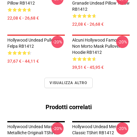
Pillow RB1412
Granade Undead Pillow Throw
RB1412
22,08 € - 26,68 €
22,08 € - 26,68 €
Hollywood Undead Pullover
Alcuni Hollywood Famoso
-20%
-20%
Felpa RB1412
Non Morto Mask Pullover
Hoodie RB1412
37,67 € - 44,11 €
39,51 € - 45,95 €
VISUALIZZA ALTRO
Prodotti correlati
Hollywood Undead Maschere
Hollywood Undead Merch
-20%
-20%
Metalliche Originali TShirt
Classic TShirt RB1412