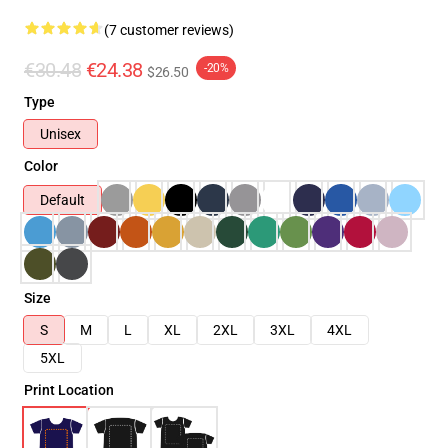
(7 customer reviews)
€30.48
€24.38
-20%
$26.50
Type
Unisex
Color
Default
Size
S
M
L
XL
2XL
3XL
4XL
5XL
Print Location