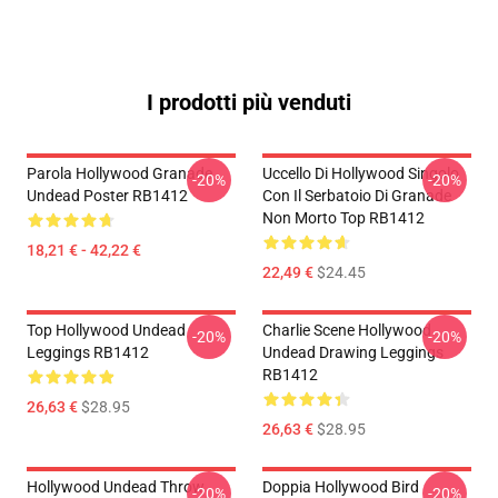
I prodotti più venduti
Parola Hollywood Granade
Uccello Di Hollywood Singolo
-20%
-20%
Undead Poster RB1412
Con Il Serbatoio Di Granade
Non Morto Top RB1412
18,21 € - 42,22 €
22,49 €
$24.45
Top Hollywood Undead
Charlie Scene Hollywood
-20%
-20%
Leggings RB1412
Undead Drawing Leggings
RB1412
26,63 €
$28.95
26,63 €
$28.95
Hollywood Undead Throw
Doppia Hollywood Bird
-20%
-20%