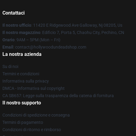
Contattaci
Il nostro ufficio
: 11420 E Ridgewood Ave Galloway, Nj 08205, Us
Il nostro magazzino
: Edificio 7, Porta 5, Chaohu City, Pechino, CN
Orario
: 9AM – 5PM (Mon – Fri)
Email
: contact@hollywoodundeadshop.com
La nostra azienda
Su di noi
Termini e condizioni
Informativa sulla privacy
DMCA - Informativa sul copyright
CA SB657: Legge sulla trasparenza della catena di fornitura
Il nostro supporto
Condizioni di spedizione e consegna
Termini di pagamento
Condizioni di ritorno e rimborso