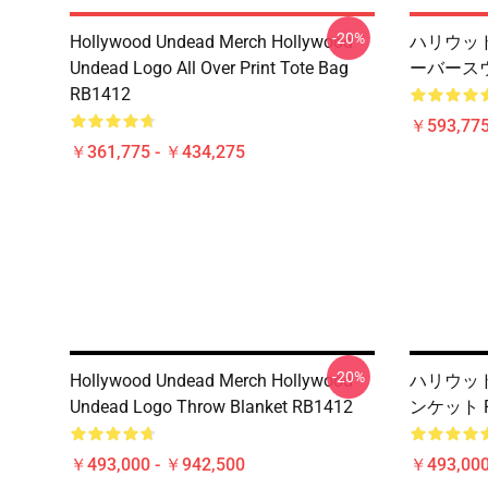
-20%
Hollywood Undead Merch Hollywood
ハリウッド
Undead Logo All Over Print Tote Bag
ーバースウ
RB1412
￥593,775
￥361,775 - ￥434,275
-20%
Hollywood Undead Merch Hollywood
ハリウッド 
Undead Logo Throw Blanket RB1412
ンケット R
￥493,000 - ￥942,500
￥493,000