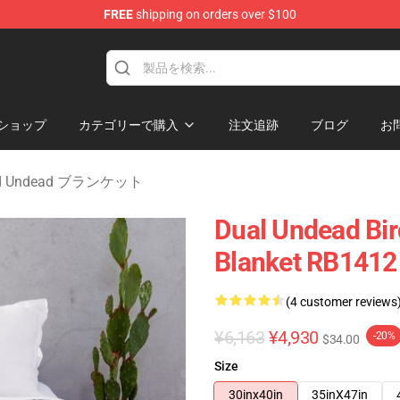
FREE
shipping on orders over $100
Merchandise Store
ショップ
カテゴリーで購入
注文追跡
ブログ
お
od Undead ブランケット
Dual Undead Bi
Blanket RB1412
(4 customer reviews
¥6,163
¥4,930
-20%
$34.00
Size
30inx40in
35inX47in