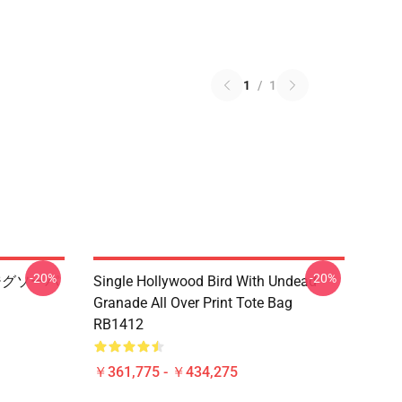
1
/
1
-20%
-20%
adジグソーパ
Single Hollywood Bird With Undead
Granade All Over Print Tote Bag
RB1412
￥361,775 - ￥434,275