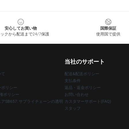
安心してお買い物
国際保証
ックから配送まで24/7保護
使用国で提供
当社のサポート
いて
配送&配送ポリシー
支払条件
ーポリシー
返品・返金ポリシー
著作権ポリシー
お問い合わせ
アSB657: サプライチェーンの透明
カスタマーサポート(FAQ)
スタッフ