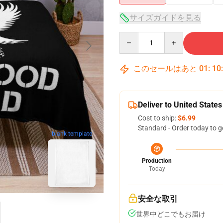
サイズガイドを見る
Quantity
このセールはあと
01
:
10
Deliver to United States
Cost to ship:
$6.99
Standard - Order today to g
blank template
Production
Today
安全な取引
世界中どこでもお届け