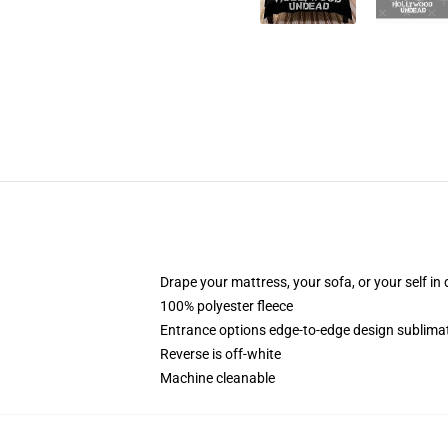
Drape your mattress, your sofa, or your self in d
100% polyester fleece
Entrance options edge-to-edge design sublimati
Reverse is off-white
Machine cleanable