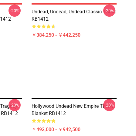
-20%
-20%
Undead, Undead, Undead Classic TShirt
B1412
RB1412
￥384,250 - ￥442,250
-20%
-20%
 Tragedy
Hollywood Undead New Empire Throw
t RB1412
Blanket RB1412
￥493,000 - ￥942,500