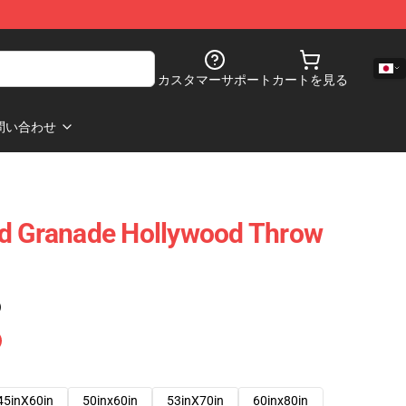
カスタマーサポート
カートを見る
問い合わせ
rd Granade Hollywood Throw
)
45inX60in
50inx60in
53inX70in
60inx80in