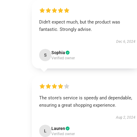
Didn’t expect much, but the product was
fantastic. Strongly advise.
Dec 6, 2024
Sophia
S
Verified owner
The store's service is speedy and dependable,
ensuring a great shopping experience.
Aug 2, 2024
Lauren
L
Verified owner