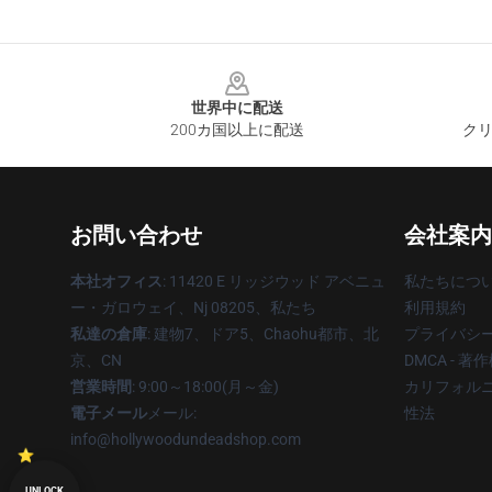
Footer
世界中に配送
200カ国以上に配送
クリ
お問い合わせ
会社案内
本社オフィス
: 11420 E リッジウッド アベニュ
私たちにつ
ー・ガロウェイ、Nj 08205、私たち
利用規約
私達の倉庫
: 建物7、ドア5、Chaohu都市、北
プライバシ
京、CN
DMCA - 
営業時間
: 9:00～18:00(月～金)
カリフォルニ
電子メール
メール:
性法
info@hollywoodundeadshop.com
UNLOCK