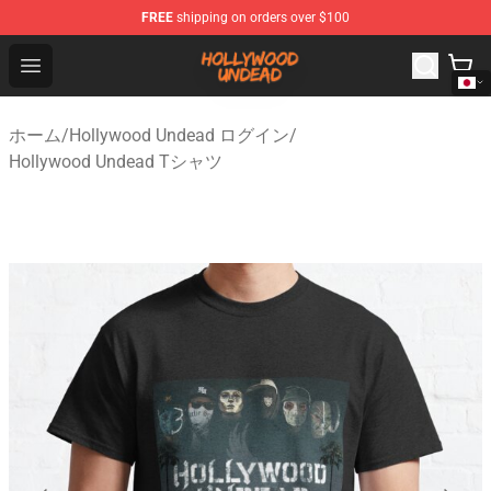
FREE
shipping on orders over $100
Hollywood Undead Shop - Official Hollywood Undead Me
Open menu
ホーム
/
Hollywood Undead ログイン
/
Hollywood Undead Tシャツ