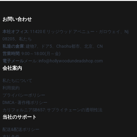
お問い合わせ
本社オフィス
: 11420 E リッジウッド アベニュー・ガロウェイ、Nj
08205、私たち
私達の倉庫
: 建物7、ドア5、Chaohu都市、北京、CN
営業時間
: 9:00～18:00(月～金)
電子メール
メール: info@hollywoodundeadshop.com
会社案内
私たちについて
利用規約
プライバシーポリシー
DMCA - 著作権ポリシー
カリフォルニアSB657: サプライチェーンの透明性法
当社のサポート
配送&配送ポリシー
支払条件