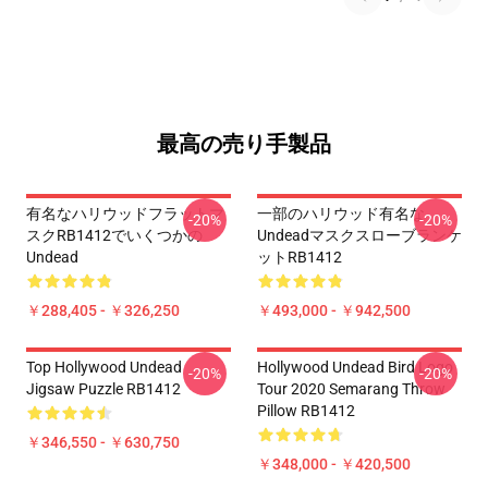
最高の売り手製品
有名なハリウッドフラットマ
一部のハリウッド有名な
-20%
-20%
スクRB1412でいくつかの
Undeadマスクスローブランケ
Undead
ットRB1412
￥288,405 - ￥326,250
￥493,000 - ￥942,500
Top Hollywood Undead
Hollywood Undead Bird Logo
-20%
-20%
Jigsaw Puzzle RB1412
Tour 2020 Semarang Throw
Pillow RB1412
￥346,550 - ￥630,750
￥348,000 - ￥420,500