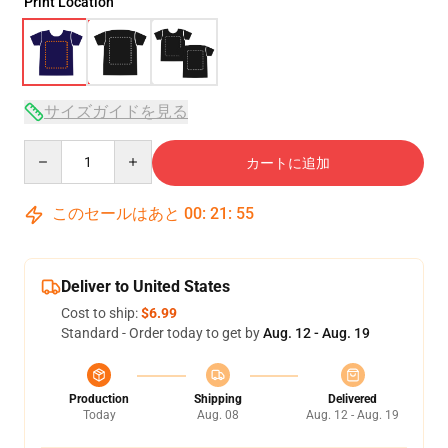
Print Location
サイズガイドを見る
Quantity
カートに追加
このセールはあと
00
:
21
:
54
Deliver to United States
Cost to ship:
$6.99
Standard - Order today to get by
Aug. 12 - Aug. 19
Production
Shipping
Delivered
Today
Aug. 08
Aug. 12 - Aug. 19