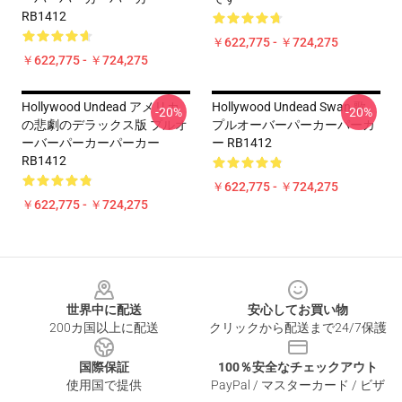
RB1412
￥622,775 - ￥724,275
￥622,775 - ￥724,275
Hollywood Undead アメリカ
Hollywood Undead Swan 歌
-20%
-20%
の悲劇のデラックス版 プルオ
プルオーバーパーカーパーカ
ーバーパーカーパーカー
ー RB1412
RB1412
￥622,775 - ￥724,275
￥622,775 - ￥724,275
Footer
世界中に配送
安心してお買い物
200カ国以上に配送
クリックから配送まで24/7保護
国際保証
100％安全なチェックアウト
使用国で提供
PayPal / マスターカード / ビザ