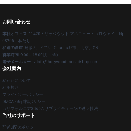
お問い合わせ
本社オフィス
: 11420 E リッジウッド アベニュー・ガロウェイ、Nj
08205、私たち
私達の倉庫
: 建物7、ドア5、Chaohu都市、北京、CN
営業時間
: 9:00～18:00(月～金)
電子メール
メール: info@hollywoodundeadshop.com
会社案内
私たちについて
利用規約
プライバシーポリシー
DMCA - 著作権ポリシー
カリフォルニアSB657: サプライチェーンの透明性法
当社のサポート
配送&配送ポリシー