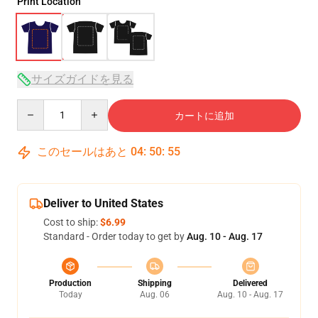
Print Location
サイズガイドを見る
Quantity
カートに追加
このセールはあと
04
:
50
:
54
Deliver to United States
Cost to ship:
$6.99
Standard - Order today to get by
Aug. 10 - Aug. 17
Production
Shipping
Delivered
Today
Aug. 06
Aug. 10 - Aug. 17