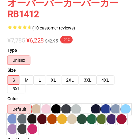
オーバーパーカーパーカー
RB1412
(10 customer reviews)
¥7,785
¥6,228
-20%
$42.95
Type
Unisex
Size
S
M
L
XL
2XL
3XL
4XL
5XL
Color
Default