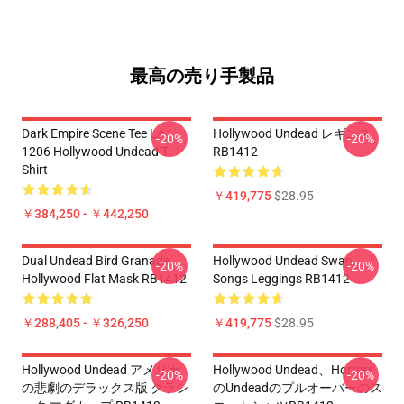
最高の売り手製品
Dark Empire Scene Tee LA
Hollywood Undead レギンス
-20%
-20%
1206 Hollywood Undead T-
RB1412
Shirt
￥419,775
$28.95
￥384,250 - ￥442,250
Dual Undead Bird Granade
Hollywood Undead Swan
-20%
-20%
Hollywood Flat Mask RB1412
Songs Leggings RB1412
￥288,405 - ￥326,250
￥419,775
$28.95
Hollywood Undead アメリカ
Hollywood Undead、horrorr
-20%
-20%
の悲劇のデラックス版 クラシ
のundeadのプルオーバーのス