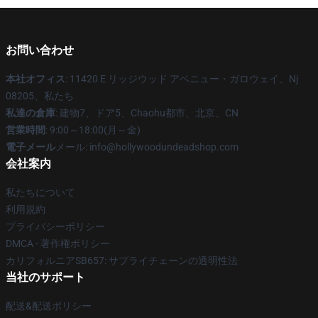
お問い合わせ
本社オフィス
: 11420 E リッジウッド アベニュー・ガロウェイ、Nj
08205、私たち
私達の倉庫
: 建物7、ドア5、Chaohu都市、北京、CN
営業時間
: 9:00～18:00(月～金)
電子メール
メール: info@hollywoodundeadshop.com
会社案内
私たちについて
利用規約
プライバシーポリシー
DMCA - 著作権ポリシー
カリフォルニアSB657: サプライチェーンの透明性法
当社のサポート
配送&配送ポリシー