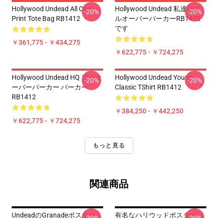
Hollywood Undead All Over
Hollywood Undead 私達はプ
-20%
-20%
Print Tote Bag RB1412
ルオーバーパーカーRB1412
です
￥361,775 - ￥434,275
￥622,775 - ￥724,275
Hollywood Undead HQ プルオ
Hollywood Undead Young
-20%
-20%
ーバーパーカー パーカー
Classic TShirt RB1412
RB1412
￥384,250 - ￥442,250
￥622,775 - ￥724,275
もっと見る
関連商品
UndeadのGranadeポスター
有名なハリウッドポスター