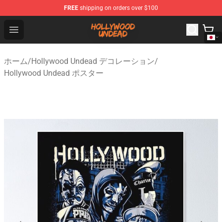
FREE
shipping on orders over $100
Hollywood Undead Shop - Official Hollywood Undead Me
Open menu
ホーム
/
Hollywood Undead デコレーション
/
Hollywood Undead ポスター