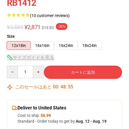
RB1412
(10 customer reviews)
¥3,589
¥2,871
-20%
$19.80
Size
12x18in
16x16in
16x24in
18x24in
サイズガイドを見る
Quantity
カートに追加
このセールはあと
00
:
48
:
54
Deliver to United States
Cost to ship:
$6.99
Standard - Order today to get by
Aug. 12 - Aug. 19