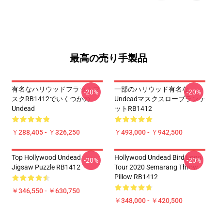
最高の売り手製品
有名なハリウッドフラットマ
一部のハリウッド有名な
-20%
-20%
スクRB1412でいくつかの
Undeadマスクスローブランケ
Undead
ットRB1412
￥288,405 - ￥326,250
￥493,000 - ￥942,500
Top Hollywood Undead
Hollywood Undead Bird Logo
-20%
-20%
Jigsaw Puzzle RB1412
Tour 2020 Semarang Throw
Pillow RB1412
￥346,550 - ￥630,750
￥348,000 - ￥420,500