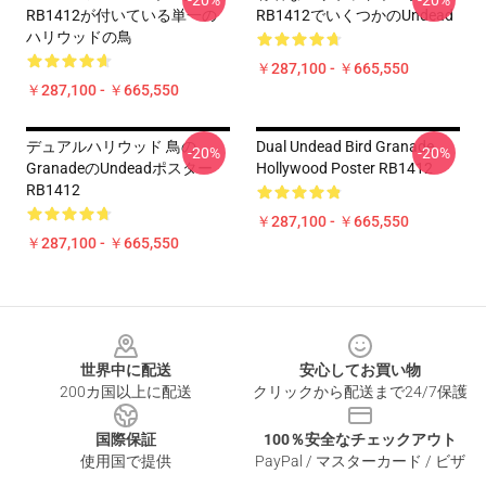
-20%
-20%
RB1412が付いている単一の
RB1412でいくつかのUndead
ハリウッドの鳥
￥287,100 - ￥665,550
￥287,100 - ￥665,550
デュアルハリウッド 鳥の
Dual Undead Bird Granade
-20%
-20%
GranadeのUndeadポスター
Hollywood Poster RB1412
RB1412
￥287,100 - ￥665,550
￥287,100 - ￥665,550
Footer
世界中に配送
安心してお買い物
200カ国以上に配送
クリックから配送まで24/7保護
国際保証
100％安全なチェックアウト
使用国で提供
PayPal / マスターカード / ビザ