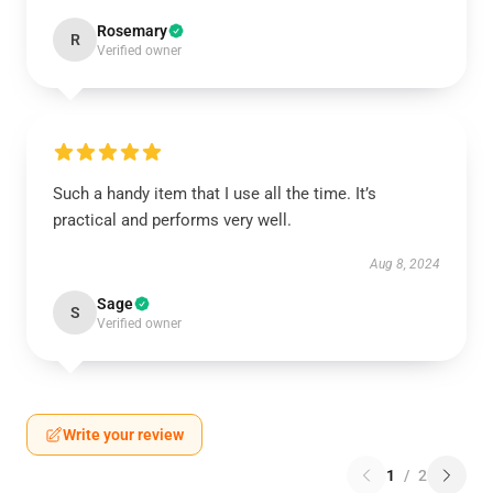
Rosemary
R
Verified owner
Such a handy item that I use all the time. It’s
practical and performs very well.
Aug 8, 2024
Sage
S
Verified owner
Write your review
1
/
2