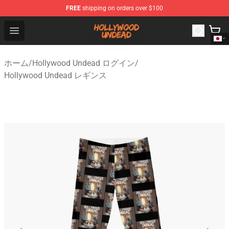
FREE
shipping on orders over $100
Hollywood Undead Shop - Official Hollywood Undead Me
Open menu
ホーム
/
Hollywood Undead ログイン
/
Hollywood Undead レギンス