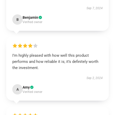
Sep 7, 2024
Benjamin
B
Verified owner
I’m highly pleased with how well this product
performs and how reliable it is; it’s definitely worth
the investment.
Sep 2, 2024
Amy
A
Verified owner