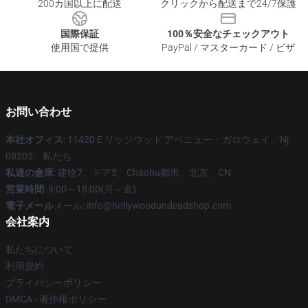
200カ国以上に配送
クリックから配送まで24/7保護
国際保証
100％安全なチェックアウト
使用国で提供
PayPal / マスターカード / ビザ
お問い合わせ
本社オフィス
: 11420 E リッジウッド アベニュー・ガロウェイ、Nj
08205、私たち
私達の倉庫
: 建物7、ドア5、Chaohu都市、北京、CN
営業時間
: 9:00～18:00(月～金)
電子メール
メール: info@hollywoodundeadshop.com
会社案内
私たちについて
利用規約
プライバシーポリシー
DMCA - 著作権ポリシー