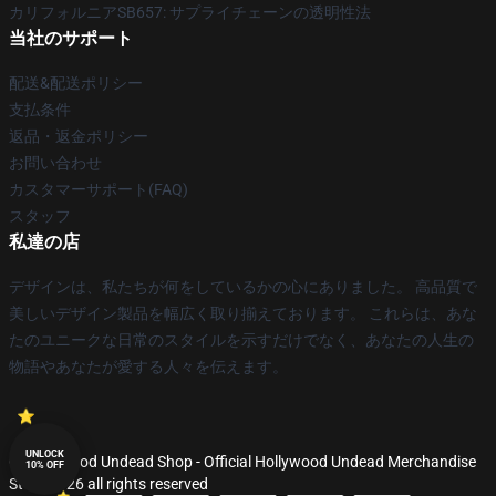
カリフォルニアSB657: サプライチェーンの透明性法
当社のサポート
配送&配送ポリシー
支払条件
返品・返金ポリシー
お問い合わせ
カスタマーサポート(FAQ)
スタッフ
私達の店
デザインは、私たちが何をしているかの心にありました。 高品質で
美しいデザイン製品を幅広く取り揃えております。 これらは、あな
たのユニークな日常のスタイルを示すだけでなく、あなたの人生の
物語やあなたが愛する人々を伝えます。
UNLOCK
© Hollywood Undead Shop - Official Hollywood Undead Merchandise
10% OFF
Store 2026 all rights reserved