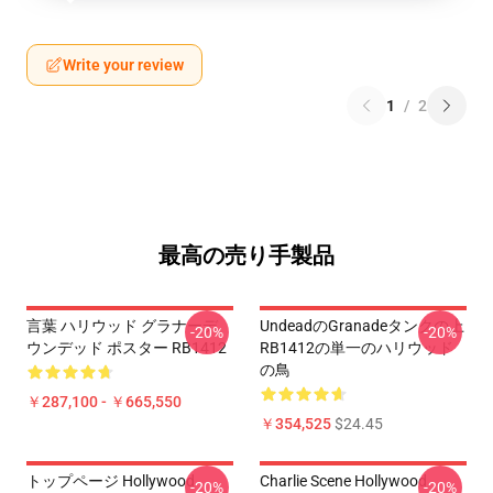
Write your review
1
/
2
最高の売り手製品
言葉 ハリウッド グラナーデ
UndeadのGranadeタンクの上
-20%
-20%
ウンデッド ポスター RB1412
RB1412の単一のハリウッド
の鳥
￥287,100 - ￥665,550
￥354,525
$24.45
トップページ Hollywood
Charlie Scene Hollywood
-20%
-20%