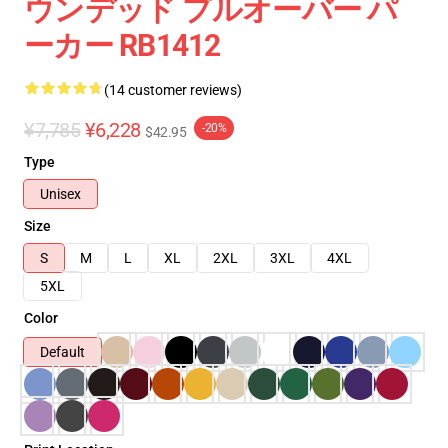
ウンデッド プルオーバー パ
ーカー RB1412
(14 customer reviews)
¥7,785
¥6,228
-20%
$42.95
Type
Unisex
Size
S
M
L
XL
2XL
3XL
4XL
5XL
Color
Default