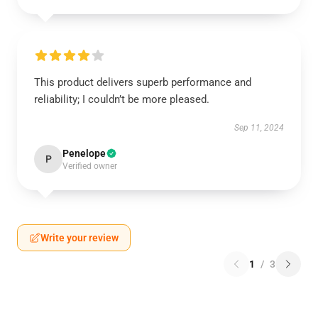
This product delivers superb performance and
reliability; I couldn’t be more pleased.
Sep 11, 2024
Penelope
P
Verified owner
Write your review
1
/
3