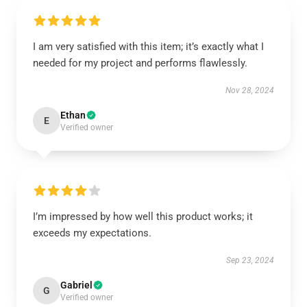
I am very satisfied with this item; it’s exactly what I
needed for my project and performs flawlessly.
Nov 28, 2024
Ethan
E
Verified owner
I’m impressed by how well this product works; it
exceeds my expectations.
Sep 23, 2024
Gabriel
G
Verified owner