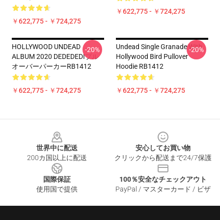
￥622,775 - ￥724,275
￥622,775 - ￥724,275
HOLLYWOOD UNDEAD
Undead Single Granade With
-20%
-20%
ALBUM 2020 DEDEDEDIプル
Hollywood Bird Pullover
オーバーパーカーRB1412
Hoodie RB1412
￥622,775 - ￥724,275
￥622,775 - ￥724,275
Footer
世界中に配送
安心してお買い物
200カ国以上に配送
クリックから配送まで24/7保護
国際保証
100％安全なチェックアウト
使用国で提供
PayPal / マスターカード / ビザ