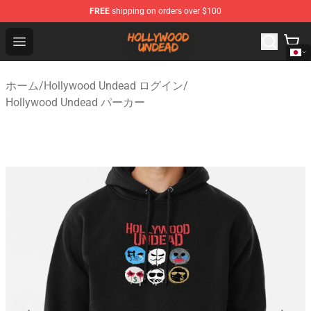
FREE
shipping on orders over $100
Hollywood Undead Shop - Official Hollywood Undead Me
Open menu
ホーム
/
Hollywood Undead ログイン
/
Hollywood Undead パーカー