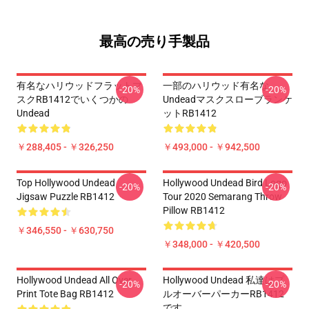
最高の売り手製品
有名なハリウッドフラットマ
一部のハリウッド有名な
-20%
-20%
スクRB1412でいくつかの
Undeadマスクスローブランケ
Undead
ットRB1412
￥288,405 - ￥326,250
￥493,000 - ￥942,500
Top Hollywood Undead
Hollywood Undead Bird Logo
-20%
-20%
Jigsaw Puzzle RB1412
Tour 2020 Semarang Throw
Pillow RB1412
￥346,550 - ￥630,750
￥348,000 - ￥420,500
Hollywood Undead All Over
Hollywood Undead 私達はプ
-20%
-20%
Print Tote Bag RB1412
ルオーバーパーカーRB1412
です