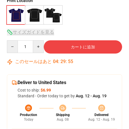
Print Location
サイズガイドを見る
Quantity
カートに追加
このセールはあと
04
:
29
:
54
Deliver to United States
Cost to ship:
$6.99
Standard - Order today to get by
Aug. 12 - Aug. 19
Production
Shipping
Delivered
Today
Aug. 08
Aug. 12 - Aug. 19