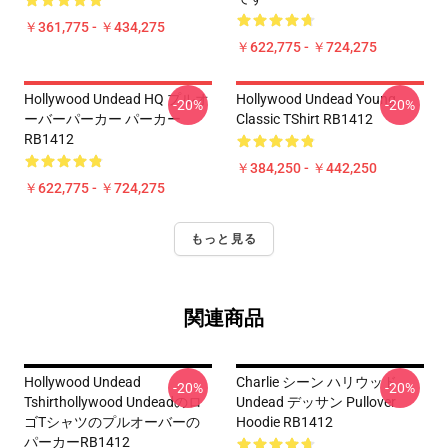
￥361,775 - ￥434,275
￥622,775 - ￥724,275
Hollywood Undead HQ プルオ
Hollywood Undead Young
-20%
-20%
ーバーパーカー パーカー
Classic TShirt RB1412
RB1412
￥384,250 - ￥442,250
￥622,775 - ￥724,275
もっと見る
関連商品
Hollywood Undead
Charlie シーン ハリウッド
-20%
-20%
Tshirthollywood Undeadのロ
Undead デッサン Pullover
ゴTシャツのプルオーバーの
Hoodie RB1412
パーカーRB1412