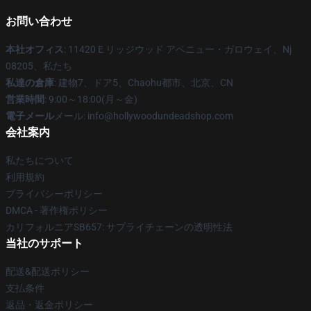
お問い合わせ
本社オフィス
: 11420 E リッジウッド アベニュー・ガロウェイ、Nj
08205、私たち
私達の倉庫
: 建物7、ドア5、Chaohu都市、北京、CN
営業時間
: 9:00～18:00(月～金)
電子メール
メール: info@hollywoodundeadshop.com
会社案内
私たちについて
利用規約
プライバシーポリシー
DMCA - 著作権ポリシー
カリフォルニアSB657: サプライチェーンの透明性法
当社のサポート
配送&配送ポリシー
支払条件
返品・返金ポリシー