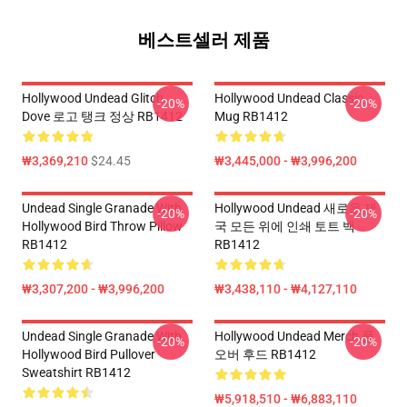
베스트셀러 제품
Hollywood Undead Glitch
Hollywood Undead Classic
-20%
-20%
Dove 로고 탱크 정상 RB1412
Mug RB1412
₩3,369,210
$24.45
₩3,445,000 - ₩3,996,200
Undead Single Granade With
Hollywood Undead 새로운 제
-20%
-20%
Hollywood Bird Throw Pillow
국 모든 위에 인쇄 토트 백
RB1412
RB1412
₩3,307,200 - ₩3,996,200
₩3,438,110 - ₩4,127,110
Undead Single Granade With
Hollywood Undead Merch 풀
-20%
-20%
Hollywood Bird Pullover
오버 후드 RB1412
Sweatshirt RB1412
₩5,918,510 - ₩6,883,110