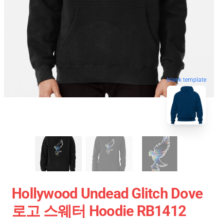
blank template
Hollywood Undead Glitch Dove
로고 스웨터 Hoodie RB1412