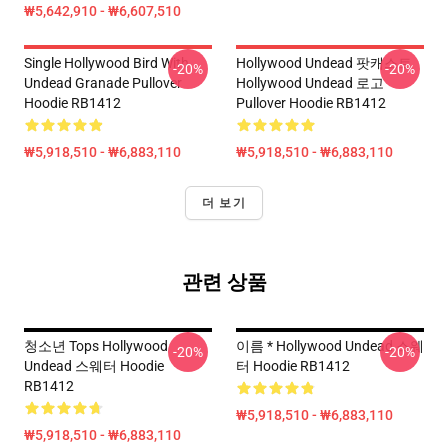
₩5,642,910 - ₩6,607,510
Single Hollywood Bird With
Hollywood Undead 팟캐스트
-20%
-20%
Undead Granade Pullover
Hollywood Undead 로고
Hoodie RB1412
Pullover Hoodie RB1412
₩5,918,510 - ₩6,883,110
₩5,918,510 - ₩6,883,110
더 보기
관련 상품
청소년 Tops Hollywood
이름 * Hollywood Undead 스웨
-20%
-20%
Undead 스웨터 Hoodie
터 Hoodie RB1412
RB1412
₩5,918,510 - ₩6,883,110
₩5,918,510 - ₩6,883,110