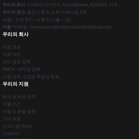
우리의 본사
: 11420 E 리지우드 Ave Galloway, Nj 08205, 미국
우리의 창고
: 빌딩 7, 문 5, 조후시, 베이징, CN
시간 :
: 오전 9시 ~ 오후 5시 (월 ~ 금)
이름 *
이메일 : reservations@hollywoodundeadshop.com
우리의 회사
제품 정보
이용 약관
개인 정보 정책
DMCA - 저작권 정책
모델 번호: 공급망 투명성 행위
우리의 지원
배송 및 배송 정책
지불 기간
반품 및 환불 정책
기타 제품
고객지원 (FAQ)
구매하기