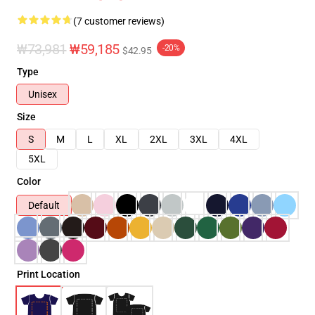
(7 customer reviews)
₩73,981
₩59,185
-20%
$42.95
Type
Unisex
Size
S
M
L
XL
2XL
3XL
4XL
5XL
Color
Default
Print Location