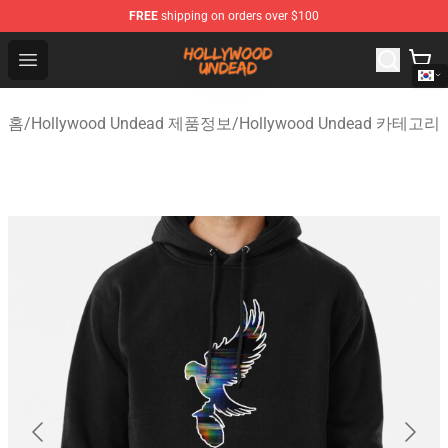
FREE
shipping on orders over $100
Hollywood Undead Shop - Official Hollywood Undead Me
Open menu
홈
/
Hollywood Undead 제품정보
/
Hollywood Undead 카테고리