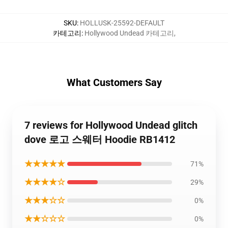
SKU
:
HOLLUSK-25592-DEFAULT
카테고리
:
Hollywood Undead 카테고리
,
What Customers Say
7 reviews for Hollywood Undead glitch
dove 로고 스웨터 Hoodie RB1412
★★★★★
71%
★★★★☆
29%
★★★☆☆
0%
★★☆☆☆
0%