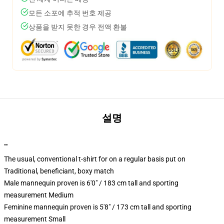
모든 소포에 추적 번호 제공
상품을 받지 못한 경우 전액 환불
설명
""
The usual, conventional t-shirt for on a regular basis put on
Traditional, beneficiant, boxy match
Male mannequin proven is 6'0" / 183 cm tall and sporting
measurement Medium
Feminine mannequin proven is 5'8" / 173 cm tall and sporting
measurement Small