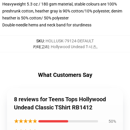
Heavyweight 5.3 oz / 180 gsm material, stable colours are 100%
preshrunk cotton, heather gray is 90% cotton/10% polyester, denim
heather is 50% cotton/ 50% polyester
Double-needle hems and neck band for sturdiness
SKU
:
HOLLUSK-79124-DEFAULT
카테고리
:
Hollywood Undead T-셔츠
,
What Customers Say
8 reviews for Teens Tops Hollywood
Undead Classic TShirt RB1412
★★★★★
50%