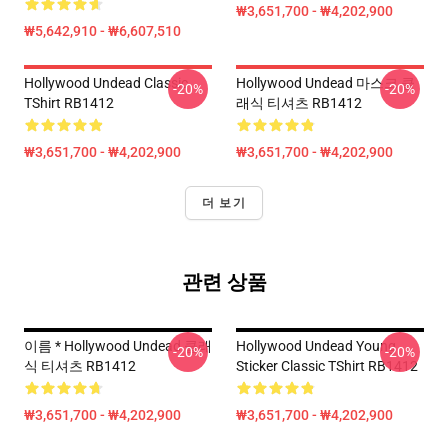
₩3,651,700 - ₩4,202,900
₩5,642,910 - ₩6,607,510
Hollywood Undead Classic
Hollywood Undead 마스크 클
-20%
-20%
TShirt RB1412
래식 티셔츠 RB1412
₩3,651,700 - ₩4,202,900
₩3,651,700 - ₩4,202,900
더 보기
관련 상품
이름 * Hollywood Undead 클래
Hollywood Undead Young
-20%
-20%
식 티셔츠 RB1412
Sticker Classic TShirt RB1412
₩3,651,700 - ₩4,202,900
₩3,651,700 - ₩4,202,900