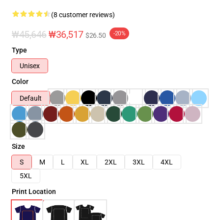
(8 customer reviews)
₩45,646
₩36,517
-20%
$26.50
Type
Unisex
Color
Default
Size
S
M
L
XL
2XL
3XL
4XL
5XL
Print Location