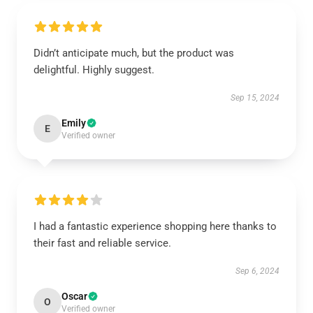
Didn’t anticipate much, but the product was
delightful. Highly suggest.
Sep 15, 2024
Emily
E
Verified owner
I had a fantastic experience shopping here thanks to
their fast and reliable service.
Sep 6, 2024
Oscar
O
Verified owner