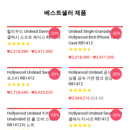
베스트셀러 제품
할리우드 Undead Danny 삼성
Undead Single Granade With
-20%
-20%
갤럭시 소프트 케이스 RB1412
Hollywood Bird IPhone Tough
Case RB1412
₩2,218,580 - ₩2,411,500
₩2,218,580 - ₩2,411,500
Hollywood Undead Swan 노래
Hollywood Undead 공식적인
-20%
-20%
포스터 RB1412
상품 금속 가면 탱크 정상
RB1412
₩2,728,440 - ₩6,325,020
₩3,369,210
$24.45
Hollywood Undead 지하
Hollywood Undead Swan 노래
-20%
-20%
Unabrided 판 풀 오버 스웨터
클래식 티셔츠 RB1412
RB1412의 노트