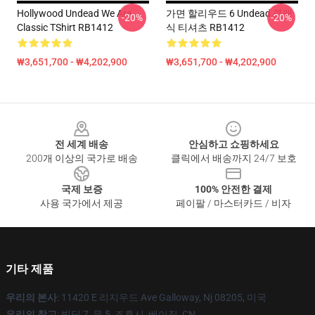
Hollywood Undead We Are
가면 할리우드 6 Undead 클래
-20%
-20%
Classic TShirt RB1412
식 티셔츠 RB1412
₩3,651,700 - ₩4,202,900
₩3,651,700 - ₩4,202,900
Footer
전 세계 배송
안심하고 쇼핑하세요
200개 이상의 국가로 배송
클릭에서 배송까지 24/7 보호
국제 보증
100% 안전한 결제
사용 국가에서 제공
페이팔 / 마스터카드 / 비자
기타 제품
우리의 본사
: 11420 E 리지우드 Ave Galloway, Nj 08205, 미국
우리의 창고
: 빌딩 7, 문 5, 조후시, 베이징, CN