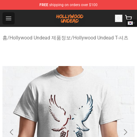
FREE
shipping on orders over $100
Hollywood Undead Shop - Official Hollywood Undead Me
Open menu
홈
/
Hollywood Undead 제품정보
/
Hollywood Undead T-셔츠