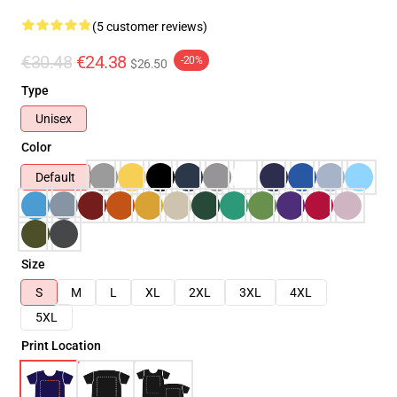
(5 customer reviews)
€30.48
€24.38
-20%
$26.50
Type
Unisex
Color
Default
Size
S
M
L
XL
2XL
3XL
4XL
5XL
Print Location