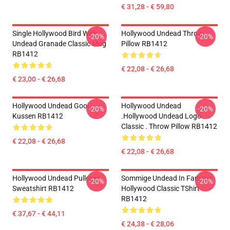
€ 31,28 - € 59,80
Single Hollywood Bird With
Hollywood Undead Throw
-20%
-20%
Undead Granade Classic Mug
Pillow RB1412
RB1412
€ 22,08 - € 26,68
€ 23,00 - € 26,68
Hollywood Undead Gooi
Hollywood Undead
-20%
-20%
Kussen RB1412
.Hollywood Undead Logo
Classic . Throw Pillow RB1412
€ 22,08 - € 26,68
€ 22,08 - € 26,68
Hollywood Undead Pullover
Sommige Undead In Famous
-20%
-20%
Sweatshirt RB1412
Hollywood Classic TShirt
RB1412
€ 37,67 - € 44,11
€ 24,38 - € 28,06