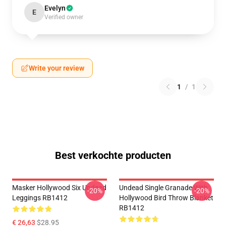
Evelyn
E
Verified owner
Write your review
1
/
1
Best verkochte producten
Masker Hollywood Six Undead
Undead Single Granade With
-20%
-20%
Leggings RB1412
Hollywood Bird Throw Blanket
RB1412
€ 26,63
$28.95