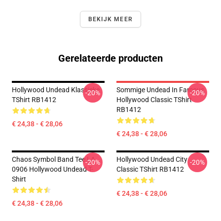
BEKIJK MEER
Gerelateerde producten
Hollywood Undead Klassieke
Sommige Undead In Famous
-20%
-20%
TShirt RB1412
Hollywood Classic TShirt
RB1412
€ 24,38 - € 28,06
€ 24,38 - € 28,06
Chaos Symbol Band Tee LA
Hollywood Undead City
-20%
-20%
0906 Hollywood Undead T-
Classic TShirt RB1412
Shirt
€ 24,38 - € 28,06
€ 24,38 - € 28,06