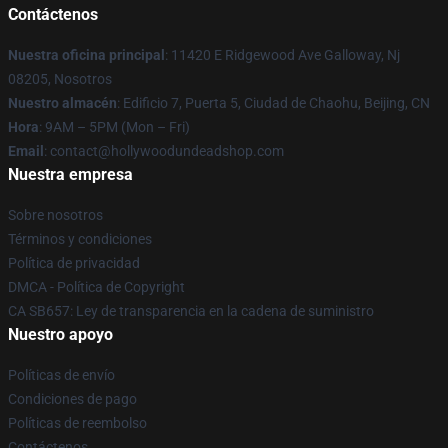
Contáctenos
Nuestra oficina principal
: 11420 E Ridgewood Ave Galloway, Nj
08205, Nosotros
Nuestro almacén
: Edificio 7, Puerta 5, Ciudad de Chaohu, Beijing, CN
Hora
: 9AM – 5PM (Mon – Fri)
Email
: contact@hollywoodundeadshop.com
Nuestra empresa
Sobre nosotros
Términos y condiciones
Política de privacidad
DMCA - Política de Copyright
CA SB657: Ley de transparencia en la cadena de suministro
Nuestro apoyo
Políticas de envío
Condiciones de pago
Políticas de reembolso
Contáctenos