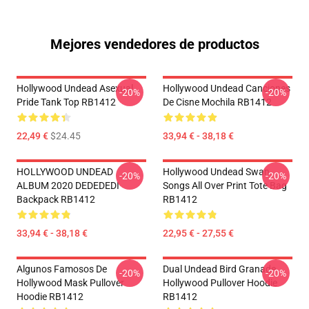
Mejores vendedores de productos
Hollywood Undead Asexual
Hollywood Undead Canciones
-20%
-20%
Pride Tank Top RB1412
De Cisne Mochila RB1412
22,49 €
$24.45
33,94 € - 38,18 €
HOLLYWOOD UNDEAD
Hollywood Undead Swan
-20%
-20%
ALBUM 2020 DEDEDEDI
Songs All Over Print Tote Bag
Backpack RB1412
RB1412
33,94 € - 38,18 €
22,95 € - 27,55 €
Algunos Famosos De
Dual Undead Bird Granade
-20%
-20%
Hollywood Mask Pullover
Hollywood Pullover Hoodie
Hoodie RB1412
RB1412