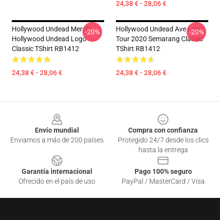
24,38 € - 28,06 €
Hollywood Undead Merch
Hollywood Undead Ave Logo
-20%
-20%
Hollywood Undead Logo
Tour 2020 Semarang Classic
Classic TShirt RB1412
TShirt RB1412
24,38 € - 28,06 €
24,38 € - 28,06 €
Footer
Envío mundial
Compra con confianza
Enviamos a más de 200 países
Protegido 24/7 desde los clics
hasta la entrega
Garantía internacional
Pago 100% seguro
Ofrecido en el país de uso
PayPal / MasterCard / Visa