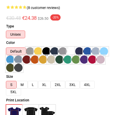
(8 customer reviews)
€30.48
€24.38
-20%
$26.50
Type
Unisex
Color
Default
Size
S
M
L
XL
2XL
3XL
4XL
5XL
Print Location