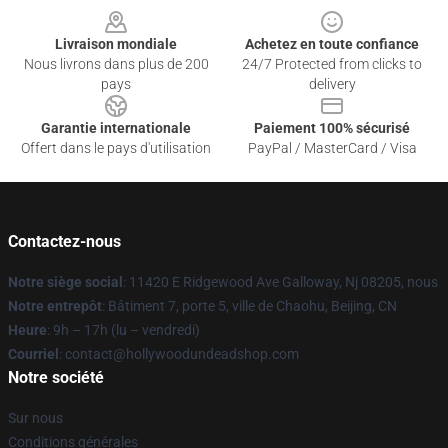
Livraison mondiale
Achetez en toute confiance
Nous livrons dans plus de 200
24/7 Protected from clicks to
pays
delivery
Garantie internationale
Paiement 100% sécurisé
Offert dans le pays d'utilisation
PayPal / MasterCard / Visa
Contactez-nous
Notre siège social
: 11420 E Ridgewood Ave Galloway, Nj 08205, nous
Notre entrepôt
: Bâtiment 7, porte 5, ville de Chaohu, Beijing, CN
Heure
: 9h – 17h (lu – vendredi)
Courriel
: contact@hollywoodundeadshop.com
Notre société
Sur nous
Conditions générales