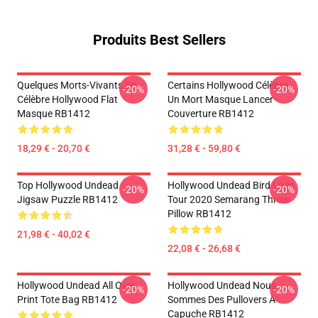
Produits Best Sellers
Quelques Morts-Vivants En
Certains Hollywood Célèbre
-20%
-20%
Célèbre Hollywood Flat
Un Mort Masque Lancer
Masque RB1412
Couverture RB1412
18,29 € - 20,70 €
31,28 € - 59,80 €
Top Hollywood Undead
Hollywood Undead Bird Logo
-20%
-20%
Jigsaw Puzzle RB1412
Tour 2020 Semarang Throw
Pillow RB1412
21,98 € - 40,02 €
22,08 € - 26,68 €
Hollywood Undead All Over
Hollywood Undead Nous
-20%
-20%
Print Tote Bag RB1412
Sommes Des Pullovers À
Capuche RB1412