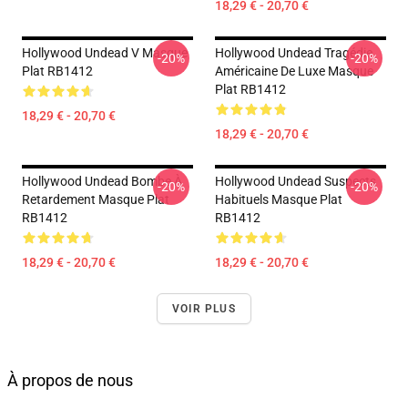
18,29 € - 20,70 €
Hollywood Undead V Masque
Hollywood Undead Tragédie
-20%
-20%
Plat RB1412
Américaine De Luxe Masque
Plat RB1412
18,29 € - 20,70 €
18,29 € - 20,70 €
Hollywood Undead Bombe À
Hollywood Undead Suspects
-20%
-20%
Retardement Masque Plat
Habituels Masque Plat
RB1412
RB1412
18,29 € - 20,70 €
18,29 € - 20,70 €
VOIR PLUS
À propos de nous