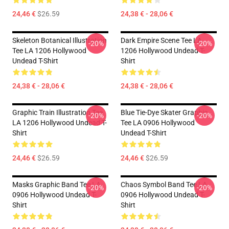
24,46 €
$26.59
24,38 € - 28,06 €
Skeleton Botanical Illustration
Dark Empire Scene Tee LA
-20%
-20%
Tee LA 1206 Hollywood
1206 Hollywood Undead T-
Undead T-Shirt
Shirt
24,38 € - 28,06 €
24,38 € - 28,06 €
Graphic Train Illustration Tee
Blue Tie-Dye Skater Graphic
-20%
-20%
LA 1206 Hollywood Undead T-
Tee LA 0906 Hollywood
Shirt
Undead T-Shirt
24,46 €
$26.59
24,46 €
$26.59
Masks Graphic Band Tee LA
Chaos Symbol Band Tee LA
-20%
-20%
0906 Hollywood Undead T-
0906 Hollywood Undead T-
Shirt
Shirt