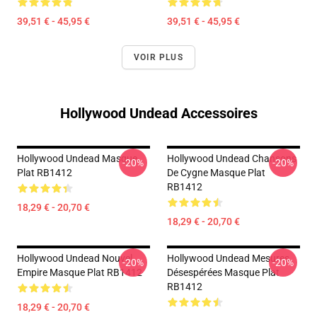
39,51 € - 45,95 €
39,51 € - 45,95 €
VOIR PLUS
Hollywood Undead Accessoires
Hollywood Undead Masque
Hollywood Undead Chansons
-20%
-20%
Plat RB1412
De Cygne Masque Plat
RB1412
18,29 € - 20,70 €
18,29 € - 20,70 €
Hollywood Undead Nouvel
Hollywood Undead Mesures
-20%
-20%
Empire Masque Plat RB1412
Désespérées Masque Plat
RB1412
18,29 € - 20,70 €