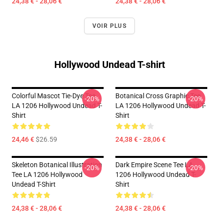
24,38 € - 28,06 €
24,38 € - 28,06 €
VOIR PLUS
Hollywood Undead T-shirt
Colorful Mascot Tie-Dye Tee
Botanical Cross Graphic Tee
-20%
-20%
LA 1206 Hollywood Undead T-
LA 1206 Hollywood Undead T-
Shirt
Shirt
24,46 €
$26.59
24,38 € - 28,06 €
Skeleton Botanical Illustration
Dark Empire Scene Tee LA
-20%
-20%
Tee LA 1206 Hollywood
1206 Hollywood Undead T-
Undead T-Shirt
Shirt
24,38 € - 28,06 €
24,38 € - 28,06 €