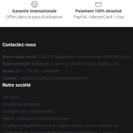
Garantie internationale
Paiement 100% sécurisé
Offert dans le pays d'utilisation
PayPal / MasterCard / Visa
Contactez-nous
Notre siège social
: 11420 E Ridgewood Ave Galloway, Nj 08205, nous
Notre entrepôt
: Bâtiment 7, porte 5, ville de Chaohu, Beijing, CN
Heure
: 9h – 17h (lu – vendredi)
Courriel
: contact@hollywoodundeadshop.com
Notre société
Sur nous
Conditions générales
Politiques de confidentialité
DMCA - Politique sur le droit d'auteur
Le présent règlement entre en vigueur le jour suivant celui de sa
publication au Journal officiel de l'Union européenne. Loi sur la