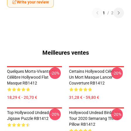
Write your review
1
/
2
Meilleures ventes
Quelques Morts-Vivants En
Certains Hollywood Célèbre
-20%
-20%
Célèbre Hollywood Flat
Un Mort Masque Lancer
Masque RB1412
Couverture RB1412
18,29 € - 20,70 €
31,28 € - 59,80 €
Top Hollywood Undead
Hollywood Undead Bird Logo
-20%
-20%
Jigsaw Puzzle RB1412
Tour 2020 Semarang Throw
Pillow RB1412