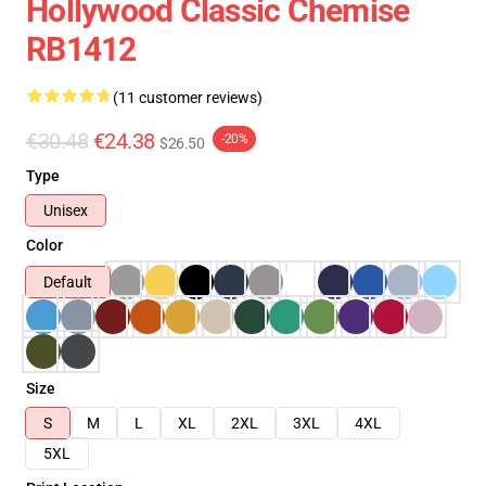
Hollywood Classic Chemise
RB1412
(11 customer reviews)
€30.48
€24.38
-20%
$26.50
Type
Unisex
Color
Default
Size
S
M
L
XL
2XL
3XL
4XL
5XL