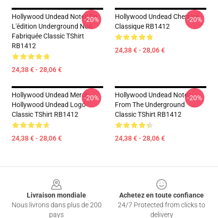
Hollywood Undead Notes De
Hollywood Undead Chemise
-20%
-20%
L'édition Underground Non
Classique RB1412
Fabriquée Classic TShirt
RB1412
24,38 € - 28,06 €
24,38 € - 28,06 €
Hollywood Undead Merch
Hollywood Undead Notes
-20%
-20%
Hollywood Undead Logo
From The Underground
Classic TShirt RB1412
Classic TShirt RB1412
24,38 € - 28,06 €
24,38 € - 28,06 €
Footer
Livraison mondiale
Achetez en toute confiance
Nous livrons dans plus de 200
24/7 Protected from clicks to
pays
delivery