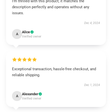
I'm thrilled with this product; it matches the
description perfectly and operates without any
issues.
Dec 4, 2024
Alice
A
Verified owner
Exceptional transaction, hassle-free checkout, and
reliable shipping.
Dec 1, 2024
Alexander
A
Verified owner