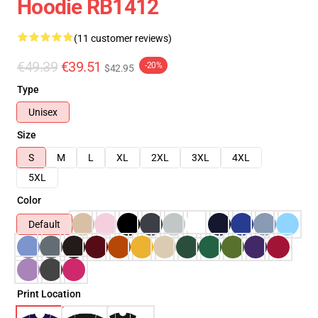
Hoodie RB1412
(11 customer reviews)
€49.39
€39.51
-20%
$42.95
Type
Unisex
Size
S
M
L
XL
2XL
3XL
4XL
5XL
Color
Default
Print Location