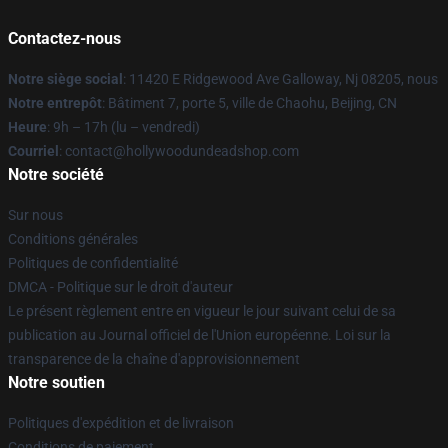
Contactez-nous
Notre siège social
: 11420 E Ridgewood Ave Galloway, Nj 08205, nous
Notre entrepôt
: Bâtiment 7, porte 5, ville de Chaohu, Beijing, CN
Heure
: 9h – 17h (lu – vendredi)
Courriel
: contact@hollywoodundeadshop.com
Notre société
Sur nous
Conditions générales
Politiques de confidentialité
DMCA - Politique sur le droit d'auteur
Le présent règlement entre en vigueur le jour suivant celui de sa
publication au Journal officiel de l'Union européenne. Loi sur la
transparence de la chaîne d'approvisionnement
Notre soutien
Politiques d'expédition et de livraison
Conditions de paiement