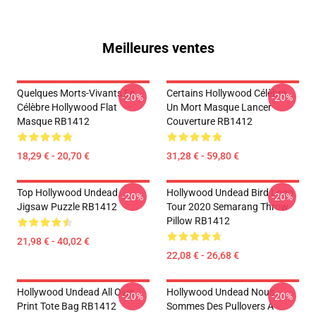
Meilleures ventes
Quelques Morts-Vivants En
Certains Hollywood Célèbre
-20%
-20%
Célèbre Hollywood Flat
Un Mort Masque Lancer
Masque RB1412
Couverture RB1412
18,29 € - 20,70 €
31,28 € - 59,80 €
Top Hollywood Undead
Hollywood Undead Bird Logo
-20%
-20%
Jigsaw Puzzle RB1412
Tour 2020 Semarang Throw
Pillow RB1412
21,98 € - 40,02 €
22,08 € - 26,68 €
Hollywood Undead All Over
Hollywood Undead Nous
-20%
-20%
Print Tote Bag RB1412
Sommes Des Pullovers À