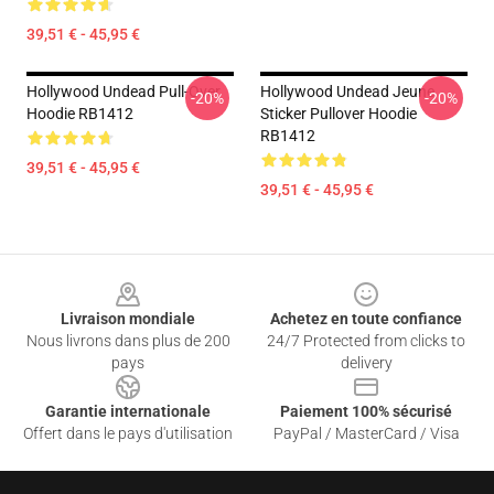
39,51 € - 45,95 €
Hollywood Undead Pull-Over
Hollywood Undead Jeune
-20%
-20%
Hoodie RB1412
Sticker Pullover Hoodie
RB1412
39,51 € - 45,95 €
39,51 € - 45,95 €
Footer
Livraison mondiale
Achetez en toute confiance
Nous livrons dans plus de 200
24/7 Protected from clicks to
pays
delivery
Garantie internationale
Paiement 100% sécurisé
Offert dans le pays d'utilisation
PayPal / MasterCard / Visa