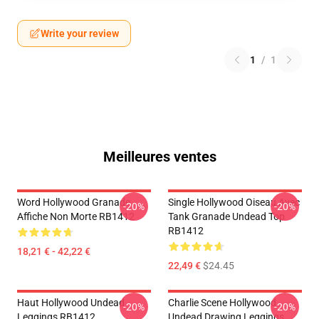
Write your review
1
/
1
Meilleures ventes
Word Hollywood Granade
Single Hollywood Oiseau Avec
-20%
-20%
Affiche Non Morte RB1412
Tank Granade Undead Top
RB1412
18,21 € - 42,22 €
22,49 €
$24.45
Haut Hollywood Undead
Charlie Scene Hollywood
-20%
-20%
Leggings RB1412
Undead Drawing Leggings