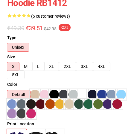
Hoodie RB1412
(5 customer reviews)
€49.39
€39.51
-20%
$42.95
Type
Unisex
Size
S
M
L
XL
2XL
3XL
4XL
5XL
Color
Default
Print Location