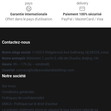
pays
delivery
Garantie internationale
Paiement 100% sécurisé
Offert dans le pays d'utilisation
PayPal / MasterCard / Visa
Contactez-nous
Notre siège social
: 11420 E Ridgewood Ave Galloway, Nj 08205, nous
Notre entrepôt
: Bâtiment 7, porte 5, ville de Chaohu, Beijing, CN
Heure
: 9h – 17h (lu – vendredi)
Courriel
: contact@hollywoodundeadshop.com
Notre société
Sur nous
Conditions générales
Politiques de confidentialité
DMCA - Politique sur le droit d'auteur
Le présent règlement entre en vigueur le jour suivant celui de sa