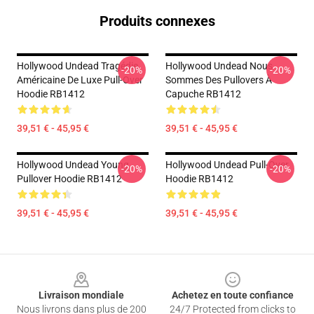
Produits connexes
Hollywood Undead Tragédie
Hollywood Undead Nous
-20%
-20%
Américaine De Luxe Pull-Over
Sommes Des Pullovers À
Hoodie RB1412
Capuche RB1412
39,51 € - 45,95 €
39,51 € - 45,95 €
Hollywood Undead Young
Hollywood Undead Pull-Over
-20%
-20%
Pullover Hoodie RB1412
Hoodie RB1412
39,51 € - 45,95 €
39,51 € - 45,95 €
Footer
Livraison mondiale
Achetez en toute confiance
Nous livrons dans plus de 200
24/7 Protected from clicks to