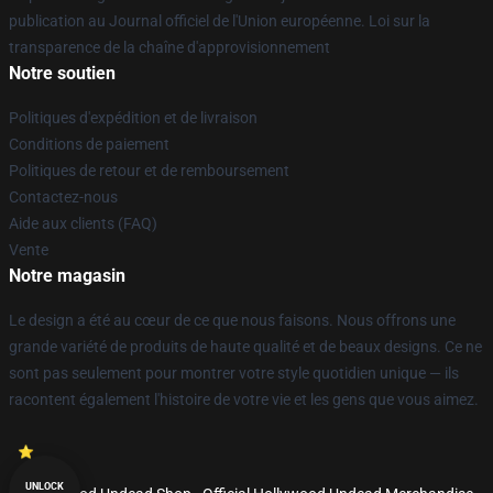
publication au Journal officiel de l'Union européenne. Loi sur la
transparence de la chaîne d'approvisionnement
Notre soutien
Politiques d'expédition et de livraison
Conditions de paiement
Politiques de retour et de remboursement
Contactez-nous
Aide aux clients (FAQ)
Vente
Notre magasin
Le design a été au cœur de ce que nous faisons. Nous offrons une
grande variété de produits de haute qualité et de beaux designs. Ce ne
sont pas seulement pour montrer votre style quotidien unique — ils
racontent également l'histoire de votre vie et les gens que vous aimez.
UNLOCK