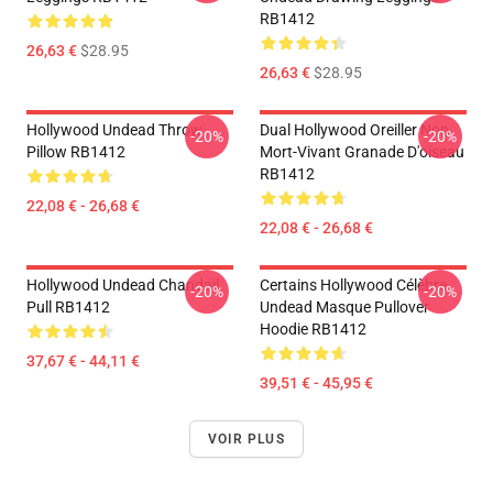
RB1412
26,63 €
$28.95
26,63 €
$28.95
Hollywood Undead Throw
Dual Hollywood Oreiller Non
-20%
-20%
Pillow RB1412
Mort-Vivant Granade D'oiseau
RB1412
22,08 € - 26,68 €
22,08 € - 26,68 €
Hollywood Undead Chandail
Certains Hollywood Célèbre
-20%
-20%
Pull RB1412
Undead Masque Pullover
Hoodie RB1412
37,67 € - 44,11 €
39,51 € - 45,95 €
VOIR PLUS