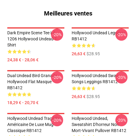
Meilleures ventes
Dark Empire Scene Tee LA
Hollywood Undead Leggings
-20%
-20%
1206 Hollywood Undead T-
RB1412
Shirt
26,63 €
$28.95
24,38 € - 28,06 €
Dual Undead Bird Granade
Hollywood Undead Swan
-20%
-20%
Hollywood Flat Masque
Songs Leggings RB1412
RB1412
26,63 €
$28.95
18,29 € - 20,70 €
Hollywood Undead Tragédie
Hollywood Undead,
-20%
-20%
Américaine De Luxe Mug
Sweatshirt D'horreur Non
Classique RB1412
Mort-Vivant Pullover RB1412