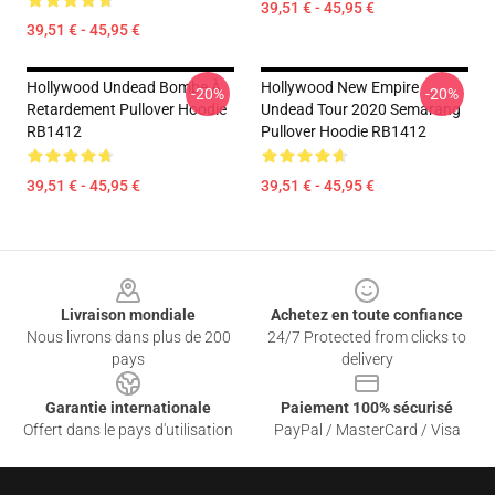
39,51 € - 45,95 €
39,51 € - 45,95 €
Hollywood Undead Bombe À
Hollywood New Empire
-20%
-20%
Retardement Pullover Hoodie
Undead Tour 2020 Semarang
RB1412
Pullover Hoodie RB1412
39,51 € - 45,95 €
39,51 € - 45,95 €
Footer
Livraison mondiale
Achetez en toute confiance
Nous livrons dans plus de 200
24/7 Protected from clicks to
pays
delivery
Garantie internationale
Paiement 100% sécurisé
Offert dans le pays d'utilisation
PayPal / MasterCard / Visa