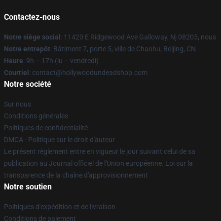
Contactez-nous
Notre siège social
: 11420 E Ridgewood Ave Galloway, Nj 08205, nous
Notre entrepôt
: Bâtiment 7, porte 5, ville de Chaohu, Beijing, CN
Heure
: 9h – 17h (lu – vendredi)
Courriel
: contact@hollywoodundeadshop.com
Notre société
Sur nous
Conditions générales
Politiques de confidentialité
DMCA - Politique sur le droit d'auteur
Le présent règlement entre en vigueur le jour suivant celui de sa
publication au Journal officiel de l'Union européenne. Loi sur la
transparence de la chaîne d'approvisionnement
Notre soutien
Politiques d'expédition et de livraison
Conditions de paiement