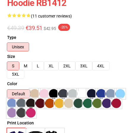
Hoodie RB1412
(11 customer reviews)
€49.39
€39.51
-20%
$42.95
Type
Unisex
Size
S
M
L
XL
2XL
3XL
4XL
5XL
Color
Default
Print Location