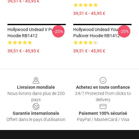
39,51 € - 45,95 €
39,51 € - 45,95 €
Hollywood Undead V Pullover
Hollywood Undead Young
-20%
-20%
Hoodie RB1412
Pullover Hoodie RB1412
39,51 € - 45,95 €
39,51 € - 45,95 €
Footer
Livraison mondiale
Achetez en toute confiance
Nous livrons dans plus de 200
24/7 Protected from clicks to
pays
delivery
Garantie internationale
Paiement 100% sécurisé
Offert dans le pays d'utilisation
PayPal / MasterCard / Visa