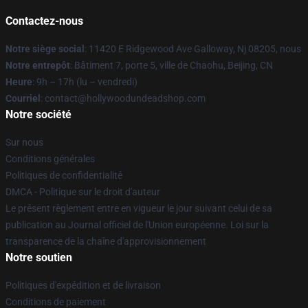
Contactez-nous
Notre siège social
: 11420 E Ridgewood Ave Galloway, Nj 08205, nous
Notre entrepôt
: Bâtiment 7, porte 5, ville de Chaohu, Beijing, CN
Heure
: 9h – 17h (lu – vendredi)
Courriel
: contact@hollywoodundeadshop.com
Notre société
Sur nous
Conditions générales
Politiques de confidentialité
DMCA - Politique sur le droit d'auteur
Le présent règlement entre en vigueur le jour suivant celui de sa
publication au Journal officiel de l'Union européenne. Loi sur la
transparence de la chaîne d'approvisionnement
Notre soutien
Politiques d'expédition et de livraison
Conditions de paiement