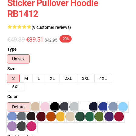
Sticker Pullover Hoodie
RB1412
(9 customer reviews)
€49.39
€39.51
-20%
$42.95
Type
Unisex
Size
S
M
L
XL
2XL
3XL
4XL
5XL
Color
Default