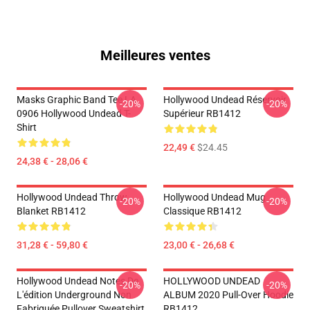
Meilleures ventes
Masks Graphic Band Tee LA
Hollywood Undead Réservoir
-20%
-20%
0906 Hollywood Undead T-
Supérieur RB1412
Shirt
22,49 €
$24.45
24,38 € - 28,06 €
Hollywood Undead Throw
Hollywood Undead Mug
-20%
-20%
Blanket RB1412
Classique RB1412
31,28 € - 59,80 €
23,00 € - 26,68 €
Hollywood Undead Notes De
HOLLYWOOD UNDEAD
-20%
-20%
L'édition Underground Non
ALBUM 2020 Pull-Over Hoodie
Fabriquée Pullover Sweatshirt
RB1412