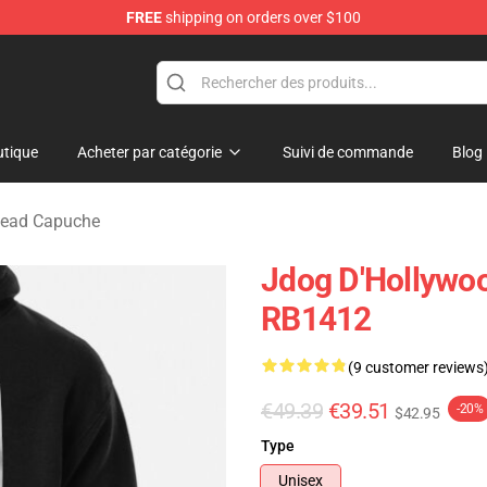
FREE
shipping on orders over $100
Merchandise Store
tique
Acheter par catégorie
Suivi de commande
Blog
dead Capuche
Jdog D'Hollywoo
RB1412
(9 customer reviews
€49.39
€39.51
-20%
$42.95
Type
Unisex