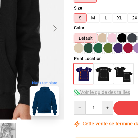
Size
S
M
L
XL
2X
Color
Default
Print Location
blank template
Voir le guide des tailles
Quantity
Cette vente se termine 