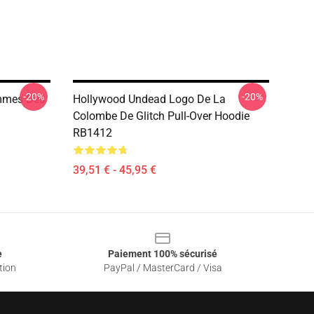
-20%
-20%
mmes Des
Hollywood Undead Logo De La
Colombe De Glitch Pull-Over Hoodie
RB1412
39,51 € - 45,95 €
e
Paiement 100% sécurisé
tion
PayPal / MasterCard / Visa