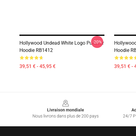
-20%
Hollywood Undead White Logo Pullover
Hollywood
Hoodie RB1412
Hoodie R
39,51 € - 45,95 €
39,51 € - 
Footer
Livraison mondiale
Ac
Nous livrons dans plus de 200 pays
24/7 Pr