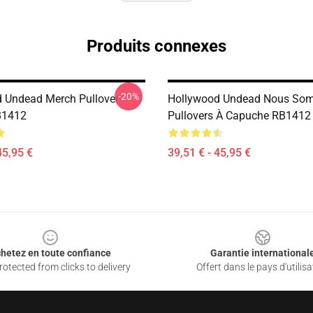
Produits connexes
-20%
 Undead Merch Pullover
Hollywood Undead Nous So
B1412
Pullovers À Capuche RB1412
45,95 €
39,51 € - 45,95 €
hetez en toute confiance
Garantie international
otected from clicks to delivery
Offert dans le pays d'utilisa