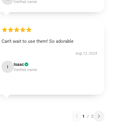
Verified owner
Can’t wait to use them! So adorable
Aug 12, 2024
Isaac
I
Verified owner
1
/
2