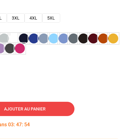
L
3XL
4XL
5XL
AJOUTER AU PANIER
dans
03
:
47
:
53