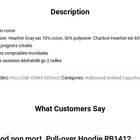
Description
en coton
ster. Heather Gray est 70% coton, 30% polyester. Charbon Heather est 60
 poignets côtelés
ques comptables mondiales
 sweaties déshabillé go 2 tailles
SKU
:
HOLLUSK-53943-DEFAULT
Catégories
:
Hollywood Undead Capuche
What Customers Say
ood non mort. Pull-over Hoodie RB1412