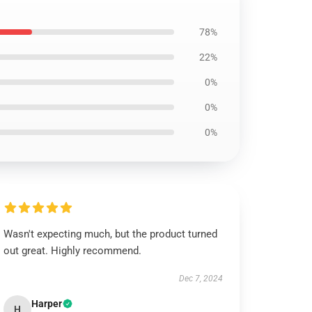
78%
22%
0%
0%
0%
Wasn't expecting much, but the product turned
out great. Highly recommend.
Dec 7, 2024
Harper
H