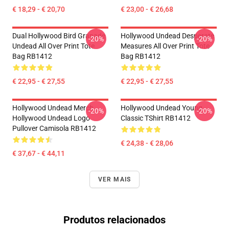
€ 18,29 - € 20,70
€ 23,00 - € 26,68
Dual Hollywood Bird Granade
Hollywood Undead Desperate
-20%
-20%
Undead All Over Print Tote
Measures All Over Print Tote
Bag RB1412
Bag RB1412
€ 22,95 - € 27,55
€ 22,95 - € 27,55
Hollywood Undead Merch
Hollywood Undead Young
-20%
-20%
Hollywood Undead Logo
Classic TShirt RB1412
Pullover Camisola RB1412
€ 24,38 - € 28,06
€ 37,67 - € 44,11
VER MAIS
Produtos relacionados