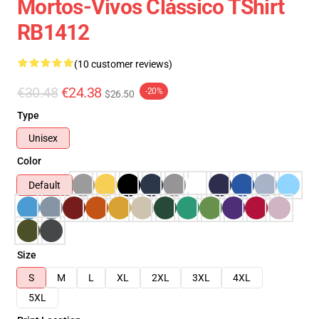
Mortos-Vivos Clássico TShirt
RB1412
(10 customer reviews)
€30.48
€24.38
-20%
$26.50
Type
Unisex
Color
Default
Size
S
M
L
XL
2XL
3XL
4XL
5XL