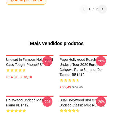
1
/
2
Mais vendidos produtos
Undead In Famous Hollywood
Papa Hollywood Roach
-20%
-20%
Caso Tough IPhone RB1412
Undead Tour 2020 Europe
Cahpeko Parte Superior Do
Tanque RB1412
€ 14,81 - € 16,10
€ 22,49
$24.45
Hollywood Undead Máscara
Dual Hollywood Bird Granade
-20%
-20%
Plana RB1412
Undead Classic Mug RB1412