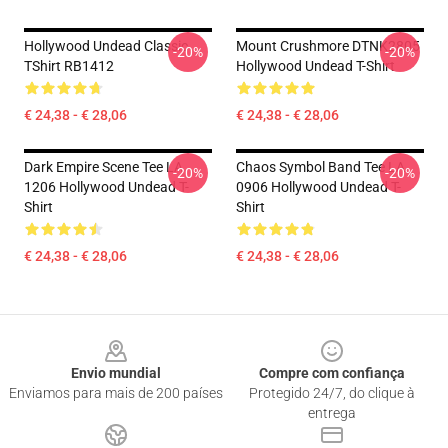
Hollywood Undead Classic
Mount Crushmore DTNK2805
-20%
-20%
TShirt RB1412
Hollywood Undead T-Shirt
€ 24,38 - € 28,06
€ 24,38 - € 28,06
Dark Empire Scene Tee LA
Chaos Symbol Band Tee LA
-20%
-20%
1206 Hollywood Undead T-
0906 Hollywood Undead T-
Shirt
Shirt
€ 24,38 - € 28,06
€ 24,38 - € 28,06
Footer
Envio mundial
Compre com confiança
Enviamos para mais de 200 países
Protegido 24/7, do clique à
entrega