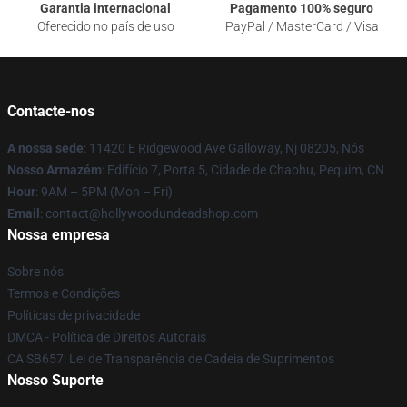
Garantia internacional
Pagamento 100% seguro
Oferecido no país de uso
PayPal / MasterCard / Visa
Contacte-nos
A nossa sede
: 11420 E Ridgewood Ave Galloway, Nj 08205, Nós
Nosso Armazém
: Edifício 7, Porta 5, Cidade de Chaohu, Pequim, CN
Hour
: 9AM – 5PM (Mon – Fri)
Email
: contact@hollywoodundeadshop.com
Nossa empresa
Sobre nós
Termos e Condições
Políticas de privacidade
DMCA - Política de Direitos Autorais
CA SB657: Lei de Transparência de Cadeia de Suprimentos
Nosso Suporte