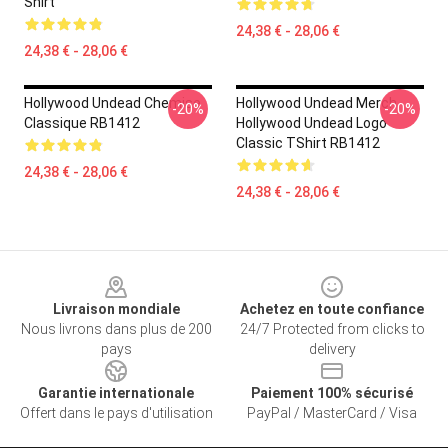
Shirt
24,38 € - 28,06 €
24,38 € - 28,06 €
Hollywood Undead Chemise
Hollywood Undead Merch
-20%
-20%
Classique RB1412
Hollywood Undead Logo
Classic TShirt RB1412
24,38 € - 28,06 €
24,38 € - 28,06 €
Footer
Livraison mondiale
Achetez en toute confiance
Nous livrons dans plus de 200
24/7 Protected from clicks to
pays
delivery
Garantie internationale
Paiement 100% sécurisé
Offert dans le pays d'utilisation
PayPal / MasterCard / Visa