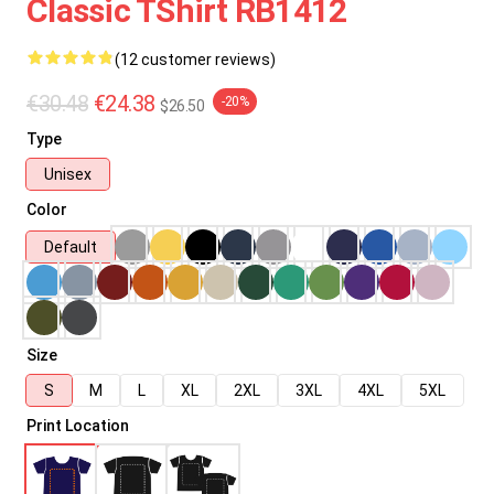
Classic TShirt RB1412
(12 customer reviews)
€30.48
€24.38
-20%
$26.50
Type
Unisex
Color
Default
Size
S
M
L
XL
2XL
3XL
4XL
5XL
Print Location