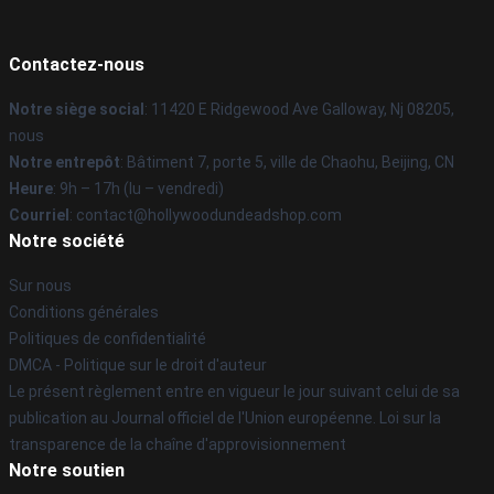
Contactez-nous
Notre siège social
: 11420 E Ridgewood Ave Galloway, Nj 08205,
nous
Notre entrepôt
: Bâtiment 7, porte 5, ville de Chaohu, Beijing, CN
Heure
: 9h – 17h (lu – vendredi)
Courriel
: contact@hollywoodundeadshop.com
Notre société
Sur nous
Conditions générales
Politiques de confidentialité
DMCA - Politique sur le droit d'auteur
Le présent règlement entre en vigueur le jour suivant celui de sa
publication au Journal officiel de l'Union européenne. Loi sur la
transparence de la chaîne d'approvisionnement
Notre soutien