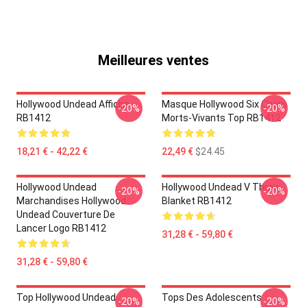
Meilleures ventes
Hollywood Undead Affiche
Masque Hollywood Six Chars
-20%
-20%
RB1412
Morts-Vivants Top RB1412
18,21 € - 42,22 €
22,49 €
$24.45
Hollywood Undead
Hollywood Undead V Throw
-20%
-20%
Marchandises Hollywood
Blanket RB1412
Undead Couverture De
Lancer Logo RB1412
31,28 € - 59,80 €
31,28 € - 59,80 €
Top Hollywood Undead
Tops Des Adolescents
-20%
-20%