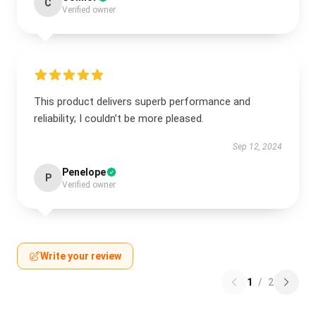
C
Verified owner
This product delivers superb performance and
reliability; I couldn’t be more pleased.
Sep 12, 2024
Penelope
P
Verified owner
Write your review
1
/
2