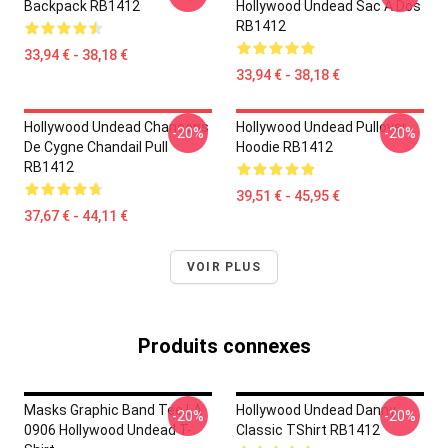
Backpack RB1412
Hollywood Undead Sac À Dos
RB1412
33,94 € - 38,18 €
33,94 € - 38,18 €
Hollywood Undead Chansons
Hollywood Undead Pullover
-20%
-20%
De Cygne Chandail Pull
Hoodie RB1412
RB1412
39,51 € - 45,95 €
37,67 € - 44,11 €
VOIR PLUS
Produits connexes
Masks Graphic Band Tee LA
Hollywood Undead Danny
-20%
-20%
0906 Hollywood Undead T-
Classic TShirt RB1412