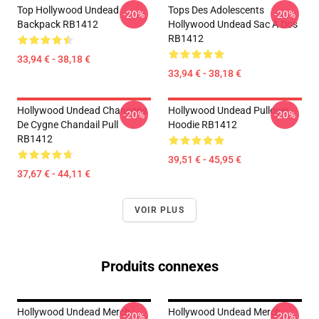
Top Hollywood Undead
Tops Des Adolescents
-20%
-20%
Backpack RB1412
Hollywood Undead Sac À Dos
RB1412
33,94 € - 38,18 €
33,94 € - 38,18 €
Hollywood Undead Chansons
Hollywood Undead Pullover
-20%
-20%
De Cygne Chandail Pull
Hoodie RB1412
RB1412
39,51 € - 45,95 €
37,67 € - 44,11 €
VOIR PLUS
Produits connexes
Hollywood Undead Merch
Hollywood Undead Merch
-20%
-20%