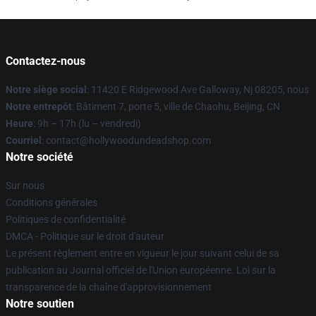
Contactez-nous
Notre siège social
: 11420 E Ridgewood Ave Galloway, Nj 08205, nous
Notre entrepôt
: Bâtiment 7, porte 5, ville de Chaohu, Beijing, CN
Heure
: 9h – 17h (lu – vendredi)
Courriel
: contact@hollywoodundeadshop.com
Notre société
Sur nous
Conditions générales
Politiques de confidentialité
DMCA - Politique sur le droit d'auteur
Le présent règlement entre en vigueur le jour suivant celui de sa
publication au Journal officiel de l'Union européenne. Loi sur la
transparence de la chaîne d'approvisionnement
Notre soutien