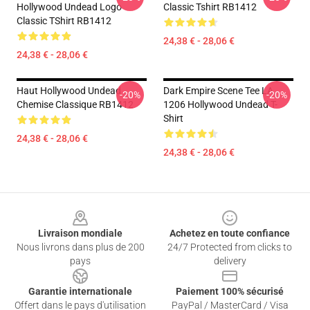
Hollywood Undead Logo
Classic Tshirt RB1412
Classic TShirt RB1412
24,38 € - 28,06 €
24,38 € - 28,06 €
Haut Hollywood Undead
Dark Empire Scene Tee LA
-20%
-20%
Chemise Classique RB1412
1206 Hollywood Undead T-
Shirt
24,38 € - 28,06 €
24,38 € - 28,06 €
Footer
Livraison mondiale
Achetez en toute confiance
Nous livrons dans plus de 200
24/7 Protected from clicks to
pays
delivery
Garantie internationale
Paiement 100% sécurisé
Offert dans le pays d'utilisation
PayPal / MasterCard / Visa