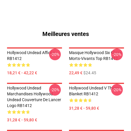
Meilleures ventes
Hollywood Undead Affiche
Masque Hollywood Six Chars
-20%
-20%
RB1412
Morts-Vivants Top RB1412
18,21 € - 42,22 €
22,49 €
$24.45
Hollywood Undead
Hollywood Undead V Throw
-20%
-20%
Marchandises Hollywood
Blanket RB1412
Undead Couverture De Lancer
Logo RB1412
31,28 € - 59,80 €
31,28 € - 59,80 €