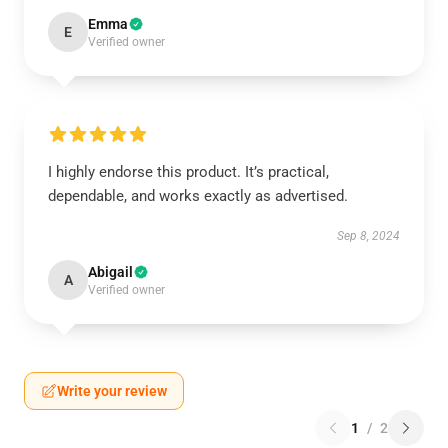
Emma
E
Verified owner
I highly endorse this product. It’s practical,
dependable, and works exactly as advertised.
Sep 8, 2024
Abigail
A
Verified owner
Write your review
1
/
2