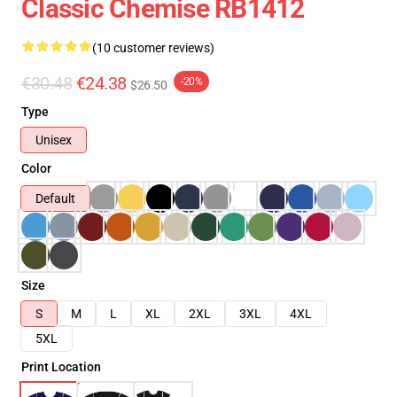
Classic Chemise RB1412
(10 customer reviews)
€30.48
€24.38
-20%
$26.50
Type
Unisex
Color
Default
Size
S
M
L
XL
2XL
3XL
4XL
5XL
Print Location