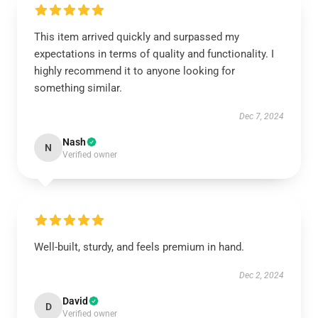
This item arrived quickly and surpassed my
expectations in terms of quality and functionality. I
highly recommend it to anyone looking for
something similar.
Dec 7, 2024
Nash
N
Verified owner
Well-built, sturdy, and feels premium in hand.
Dec 2, 2024
David
D
Verified owner